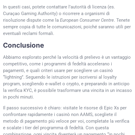
In questi casi, potete contattare l’autorità di licenza (es.
Curaçao Gaming Authority) o ricorrere a organismi di
risoluzione dispute come la
European Consumer Centre
. Tenete
sempre copia di tutte le comunicazioni, poiché saranno utili per
eventuali reclami formali.
Conclusione
Abbiamo esplorato perché la velocità di prelievo è un vantaggio
competitivo, come i programmi di fedeltà accelerano i
pagamenti, e quali criteri usare per scegliere un casinò
“lightning”. Seguendo le istruzioni per iscriversi al loyalty
program, scegliendo e‑wallet o crypto, e preparando in anticipo
la verifica KYC, è possibile trasformare una vincita in un incasso
in pochi minuti.
Il passo successivo è chiaro: visitate le risorse di Epic Xs per
confrontare rapidamente i casinò non AAMS, scegliete il
metodo di pagamento più veloce per voi, completate la verifica
e scalate i tier del programma di fedeltà. Con questa
combinazione, ogni vincita diventerà un pagamento “in pochi