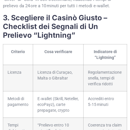
prelievo da 24 ore a 10 minuti per tutti i metodi e‑wallet.
3. Scegliere il Casinò Giusto –
Checklist dei Segnali di Un
Prelievo “Lightning”
Criterio
Cosa verificare
Indicatore di
“Lightning”
Licenza
Licenza di Curaçao,
Regolamentazione
Malta o Gibraltar
snella, tempi di
verifica ridotti
Metodi di
E‑wallet (Skrill, Neteller,
Accrediti entro
pagamento
ecoPayz), carte
5‑15 minuti
prepagate, crypto
Tempi
“Prelievo entro 10
Coerenza tra claim