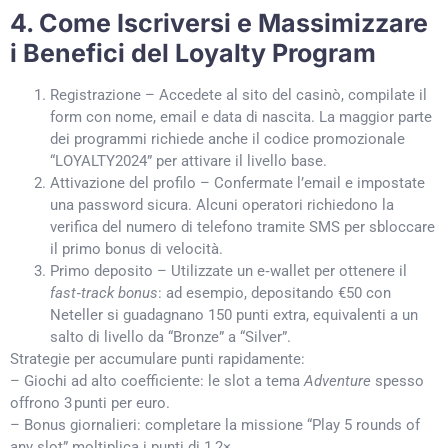
4. Come Iscriversi e Massimizzare
i Benefici del Loyalty Program
Registrazione – Accedete al sito del casinò, compilate il
form con nome, email e data di nascita. La maggior parte
dei programmi richiede anche il codice promozionale
“LOYALTY2024” per attivare il livello base.
Attivazione del profilo – Confermate l’email e impostate
una password sicura. Alcuni operatori richiedono la
verifica del numero di telefono tramite SMS per sbloccare
il primo bonus di velocità.
Primo deposito – Utilizzate un e‑wallet per ottenere il
fast‑track bonus
: ad esempio, depositando €50 con
Neteller si guadagnano 150 punti extra, equivalenti a un
salto di livello da “Bronze” a “Silver”.
Strategie per accumulare punti rapidamente:
– Giochi ad alto coefficiente: le slot a tema
Adventure
spesso
offrono 3 punti per euro.
– Bonus giornalieri: completare la missione “Play 5 rounds of
any slot” moltiplica i punti di 1,2×.