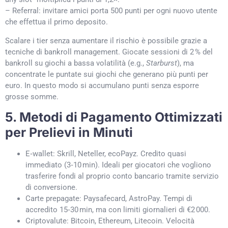
– Referral: invitare amici porta 500 punti per ogni nuovo utente
che effettua il primo deposito.
Scalare i tier senza aumentare il rischio è possibile grazie a
tecniche di bankroll management. Giocate sessioni di 2 % del
bankroll su giochi a bassa volatilità (e.g.,
Starburst
), ma
concentrate le puntate sui giochi che generano più punti per
euro. In questo modo si accumulano punti senza esporre
grosse somme.
5. Metodi di Pagamento Ottimizzati
per Prelievi in Minuti
E‑wallet: Skrill, Neteller, ecoPayz. Credito quasi
immediato (3‑10 min). Ideali per giocatori che vogliono
trasferire fondi al proprio conto bancario tramite servizio
di conversione.
Carte prepagate: Paysafecard, AstroPay. Tempi di
accredito 15‑30 min, ma con limiti giornalieri di €2 000.
Criptovalute: Bitcoin, Ethereum, Litecoin. Velocità