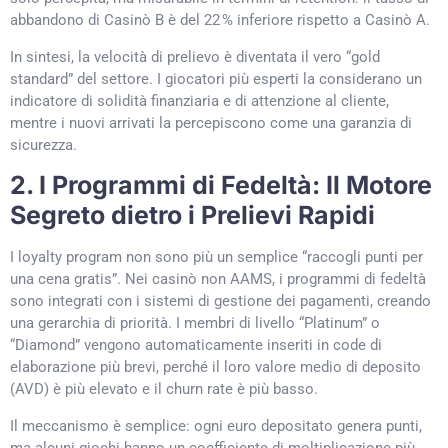
abbandono di Casinò B è del 22 % inferiore rispetto a Casinò A.
In sintesi, la velocità di prelievo è diventata il vero “gold
standard” del settore. I giocatori più esperti la considerano un
indicatore di solidità finanziaria e di attenzione al cliente,
mentre i nuovi arrivati la percepiscono come una garanzia di
sicurezza.
2. I Programmi di Fedeltà: Il Motore
Segreto dietro i Prelievi Rapidi
I loyalty program non sono più un semplice “raccogli punti per
una cena gratis”. Nei casinò non AAMS, i programmi di fedeltà
sono integrati con i sistemi di gestione dei pagamenti, creando
una gerarchia di priorità. I membri di livello “Platinum” o
“Diamond” vengono automaticamente inseriti in code di
elaborazione più brevi, perché il loro valore medio di deposito
(AVD) è più elevato e il churn rate è più basso.
Il meccanismo è semplice: ogni euro depositato genera punti,
ma alcuni giochi hanno un coefficiente di moltiplicazione più